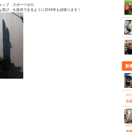
ョップ スポーツゼロ
喜び」を提供できるように2016年も頑張ります！
新
20
お
20
念