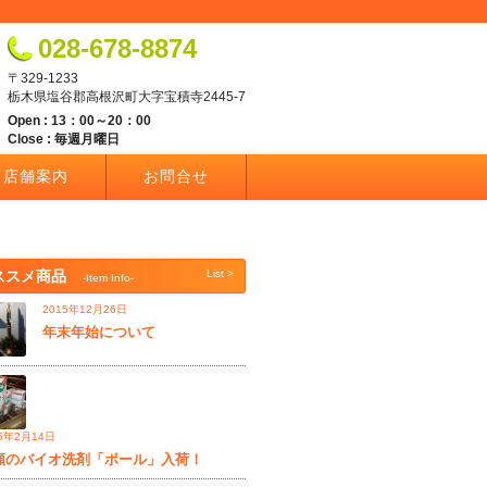
028-678-8874
〒329-1233
栃木県塩谷郡高根沢町大字宝積寺2445-7
Open : 13：00～20：00
Close : 毎週月曜日
店舗案内
お問合せ
ススメ商品
List >
-Item Info-
2015年12月26日
年末年始について
15年2月14日
願のバイオ洗剤「ポール」入荷！