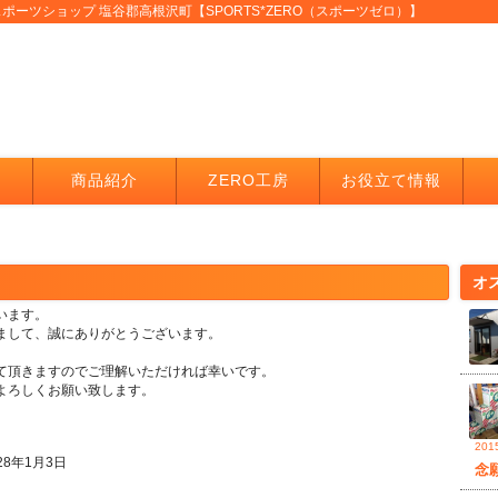
スポーツショップ 塩谷郡高根沢町【SPORTS*ZERO（スポーツゼロ）】
商品紹介
ZERO工房
お役立て情報
て
オ
います。
まして、誠にありがとうございます。
て頂きますのでご理解いただければ幸いです。
よろしくお願い致します。
20
8年1月3日
念