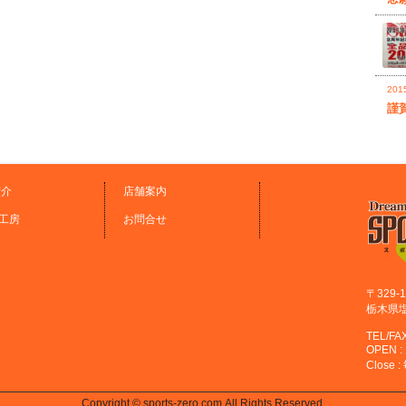
20
謹
紹介
店舗案内
O工房
お問合せ
〒329-1
栃木県塩
TEL/FAX
OPEN 
Close
Copyright © sports-zero.com All Rights Reserved.