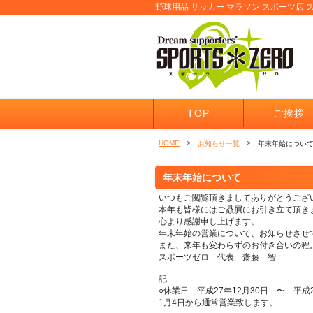
野球用品 サッカー マラソン スポーツ店 
TOP
ご挨拶
HOME
>
>
お知らせ一覧
年末年始につい
年末年始について
いつもご閲覧頂きましてありがとうござ
本年も皆様にはご贔屓にお引き立て頂き
心より感謝申し上げます。
年末年始の営業について、お知らせさせ
また、来年も変わらずのお付き合いの程
スポーツゼロ 代表 齋藤 智
記
○休業日 平成27年12月30日 〜 平成2
1月4日から通常営業致します。