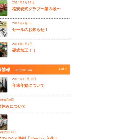
2014年9月14日
格安硬式グラブ〜第３段〜
2014年9月6日
セールのお知らせ！
2014年8月7日
硬式加工！！
着情報
List >
-Information-
2015年12月26日
年末年始について
15年8月9日
盆休みについて
15年2月14日
願のバイオ洗剤「ポール」入荷！